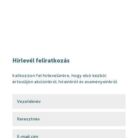
Hírek
Események
Galéria
Rólunk mondták
Partnerek
Hírlevél feliratkozás
Gyógyfürdő
Iratkozzon fel hírlevelünkre, hogy első kézből
értesüljön akcióinkról, híreinkről és eseményeinkről.
Gyógyfürdő
Gyógyvíz
Harka Vízivilág
Gyógykezelések