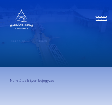
HU
EN
DE
Kezdőlap
Hírek
Rólunk
Karrier
Nem létezik ilyen bejegyzés!
Covid-19 tudnivalók
Kedvezményes belépő egészségügyi dolgozóknak
Történet