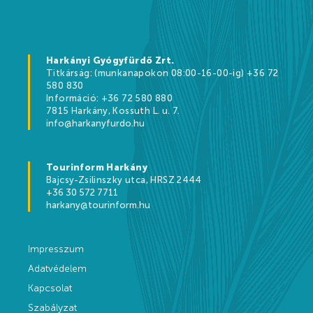
Kikapcsolódási lehetőségek
Árak
Harkányi Gyógyfürdő Zrt.
Titkárság: (munkanapokon 08:00-16-00-ig) +36 72
580 830
Információ: +36 72 580 880
7815 Harkány, Kossuth L. u. 7.
Online jegyértékesítés
info@harkanyfurdo.hu
WEBSHOP
Tourinform Harkány
Ajándékutalványok
Bajcsy-Zsilinszky utca, HRSZ 2444
+36 30 572 7711
Gyógyfürdő és Vízivilág árak 2026
harkany@tourinform.hu
Strandfürdő árak 2026
Impresszum
Feltöltődés Harkányban!
Adatvédelem
Egészségpénztárak
Kapcsolat
Szabályzat
Bérlemények