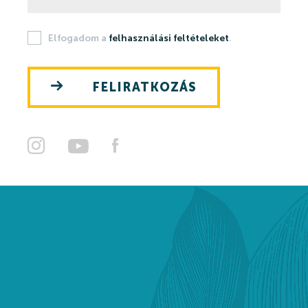
Szaunavilág
Elfogadom a
felhasználási feltételeket
.
Fedett Gyermekvilág
Wellness és spa
FELIRATKOZÁS
Harkányi Thermal kozmetikumok
Orvosi kutatások
Strandfürdő
Strandfürdő
Medencék
Kisgyermek úszás