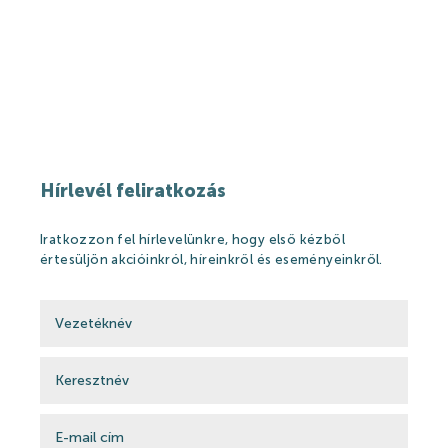
Szállásajánlat
NYITVATARTÁS
KAPCSOLAT
Hírlevél feliratkozás
Iratkozzon fel hírlevelünkre, hogy első kézből
értesüljön akcióinkról, híreinkről és eseményeinkről.