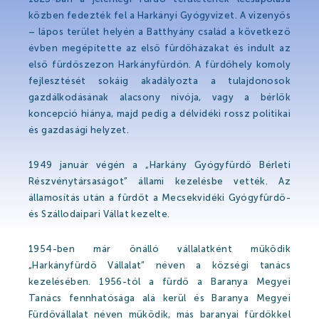
Hírek
közben fedezték fel a Harkányi Gyógyvizet. A vizenyős
Események
– lápos terület helyén a Batthyány család a következő
évben megépítette az első fürdőházakat és indult az
Galéria
első fürdőszezon Harkányfürdőn. A fürdőhely komoly
fejlesztését sokáig akadályozta a tulajdonosok
Rólunk mondták
gazdálkodásának alacsony nívója, vagy a bérlők
Partnerek
koncepció hiánya, majd pedig a délvidéki rossz politikai
és gazdasági helyzet.
Gyógyfürdő
1949 január végén a „Harkány Gyógyfürdő Bérleti
Részvénytársaságot” állami kezelésbe vették. Az
államosítás után a fürdőt a Mecsekvidéki Gyógyfürdő-
és Szállodaipari Vállat kezelte.
Gyógyfürdő
1954-ben már önálló vállalatként működik
Gyógyvíz
„Harkányfürdő Vállalat” néven a községi tanács
kezelésében. 1956-tól a fürdő a Baranya Megyei
Harka Vízivilág
Tanács fennhatósága alá kerül és Baranya Megyei
Gyógykezelések
Fürdővállalat néven működik, más baranyai fürdőkkel