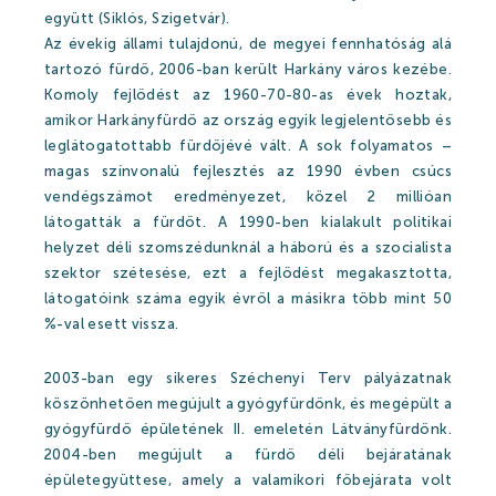
együtt (Siklós, Szigetvár).
Szaunavilág
Az évekig állami tulajdonú, de megyei fennhatóság alá
tartozó fürdő, 2006-ban került Harkány város kezébe.
Fedett Gyermekvilág
Komoly fejlődést az 1960-70-80-as évek hoztak,
Wellness és spa
amikor Harkányfürdő az ország egyik legjelentősebb és
leglátogatottabb fürdőjévé vált. A sok folyamatos –
Harkányi Thermal kozmetikumok
magas színvonalú fejlesztés az 1990 évben csúcs
vendégszámot eredményezet, közel 2 millióan
Orvosi kutatások
látogatták a fürdőt. A 1990-ben kialakult politikai
helyzet déli szomszédunknál a háború és a szocialista
szektor szétesése, ezt a fejlődést megakasztotta,
Strandfürdő
látogatóink száma egyik évről a másikra több mint 50
%-val esett vissza.
2003-ban egy sikeres Széchenyi Terv pályázatnak
Strandfürdő
köszönhetően megújult a gyógyfürdőnk, és megépült a
Medencék
gyógyfürdő épületének II. emeletén Látványfürdőnk.
2004-ben megújult a fürdő déli bejáratának
Kisgyermek úszás
épületegyüttese, amely a valamikori főbejárata volt