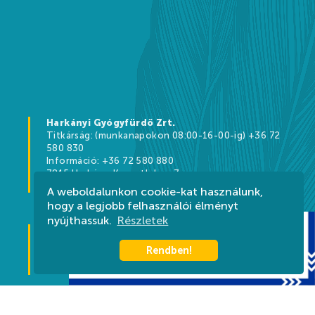
Harkányi Gyógyfürdő Zrt.
Titkárság: (munkanapokon 08:00-16-00-ig) +36 72
580 830
Információ: +36 72 580 880
7815 Harkány, Kossuth L. u. 7.
info@harkanyfurdo.hu
A weboldalunkon cookie-kat használunk,
hogy a legjobb felhasználói élményt
nyújthassuk.
Részletek
Tourinform Harkány
Bajcsy-Zsilinszky utca, HRSZ 2444
Rendben!
+36 30 572 7711
harkany@tourinform.hu
Impresszum