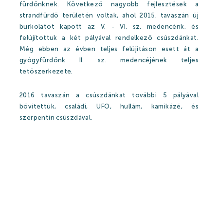
fürdőnknek. Következő nagyobb fejlesztések a
Kikapcsolódási lehetőségek
strandfürdő területén voltak, ahol 2015. tavaszán új
burkolatot kapott az V. - VI. sz. medencénk, és
felújítottuk a két pályával rendelkező csúszdánkat.
Árak
Még ebben az évben teljes felújításon esett át a
gyógyfürdőnk II. sz. medencéjének teljes
tetőszerkezete.
Online jegyértékesítés
2016 tavaszán a csúszdánkat további 5 pályával
WEBSHOP
bővítettük, családi, UFO, hullám, kamikázé, és
szerpentin csúszdával.
Ajándékutalványok
Gyógyfürdő és Vízivilág árak 2026
Strandfürdő árak 2026
Feltöltődés Harkányban!
Egészségpénztárak
Bérlemények