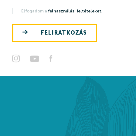
Kikapcsolódási lehetőségek
Elfogadom a
felhasználási feltételeket
.
Árak
FELIRATKOZÁS
Online jegyértékesítés
WEBSHOP
Ajándékutalványok
Gyógyfürdő és Vízivilág árak 2026
Strandfürdő árak 2026
Feltöltődés Harkányban!
Egészségpénztárak
Bérlemények