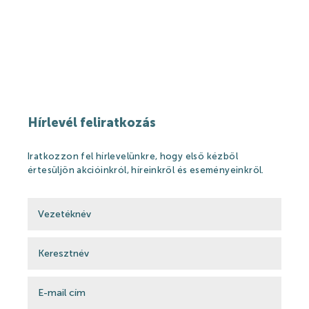
Szaunavilág
Fedett Gyermekvilág
Wellness és spa
Harkányi Thermal kozmetikumok
Hírlevél feliratkozás
Orvosi kutatások
Iratkozzon fel hírlevelünkre, hogy első kézből
értesüljön akcióinkról, híreinkről és eseményeinkről.
Strandfürdő
Strandfürdő
Medencék
Kisgyermek úszás