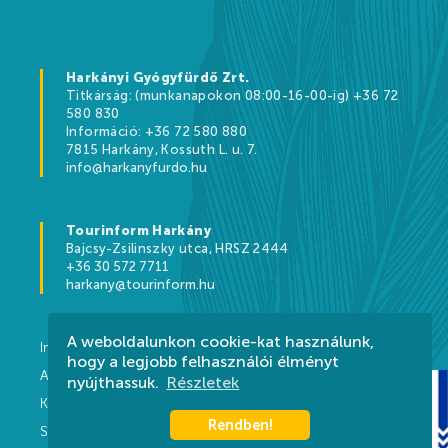
Szállásajánlat
Harkányi Gyógyfürdő Zrt.
Titkárság: (munkanapokon 08:00-16-00-ig) +36 72
580 830
NYITVATARTÁS
KAPCSOLAT
Információ: +36 72 580 880
7815 Harkány, Kossuth L. u. 7.
info@harkanyfurdo.hu
Tourinform Harkány
Bajcsy-Zsilinszky utca, HRSZ 2444
+36 30 572 7711
harkany@tourinform.hu
A weboldalunkon cookie-kat használunk,
Impresszum
hogy a legjobb felhasználói élményt
Adatvédelem
nyújthassuk.
Részletek
Kapcsolat
Rendben!
Szabályzat