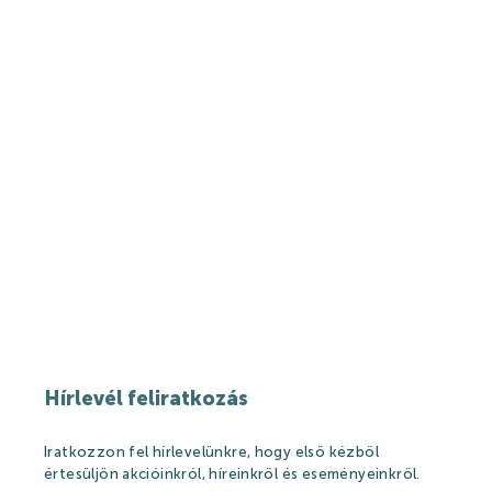
Szállásajánlat
NYITVATARTÁS
KAPCSOLAT
Hírlevél feliratkozás
Iratkozzon fel hírlevelünkre, hogy első kézből
értesüljön akcióinkról, híreinkről és eseményeinkről.