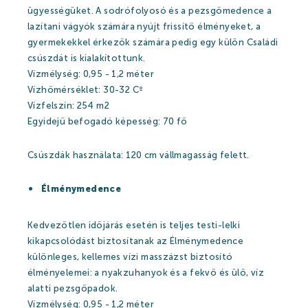
Szaunavilág
ügyességüket. A sodrófolyosó és a pezsgőmedence a
lazítani vágyók számára nyújt frissítő élményeket, a
Fedett Gyermekvilág
gyermekekkel érkezők számára pedig egy külön Családi
Wellness és spa
csúszdát is kialakítottunk.
Vízmélység: 0,95 - 1,2 méter
Harkányi Thermal kozmetikumok
Vízhőmérséklet: 30-32 Cº
Vízfelszín: 254 m2
Orvosi kutatások
Egyidejű befogadó képesség: 70 fő
Csúszdák használata: 120 cm vállmagasság felett.
Strandfürdő
Élménymedence
Strandfürdő
Kedvezőtlen időjárás esetén is teljes testi-lelki
kikapcsolódást biztosítanak az Élménymedence
Medencék
különleges, kellemes vízi masszázst biztosító
élményelemei: a nyakzuhanyok és a fekvő és ülő, víz
Kisgyermek úszás
alatti pezsgőpadok.
Kikapcsolódási lehetőségek
Vízmélység: 0,95 - 1,2 méter