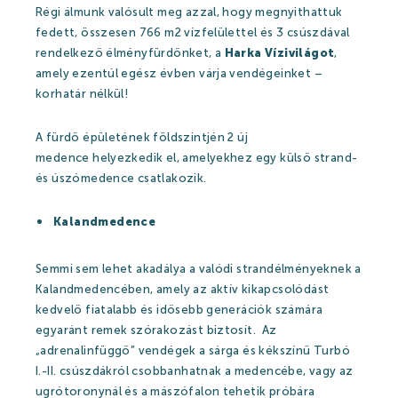
Régi álmunk valósult meg azzal, hogy megnyithattuk
Események
fedett, összesen 766 m2 vízfelülettel és 3 csúszdával
Galéria
rendelkező élményfürdőnket, a
Harka Vízivilágot
,
amely ezentúl egész évben várja vendégeinket –
Rólunk mondták
korhatár nélkül!
Partnerek
A fürdő épületének földszintjén 2 új
medence helyezkedik el, amelyekhez egy külső strand-
és úszómedence csatlakozik.
Gyógyfürdő
Kalandmedence
Gyógyfürdő
Semmi sem lehet akadálya a valódi strandélményeknek a
Kalandmedencében, amely az aktív kikapcsolódást
Gyógyvíz
kedvelő fiatalabb és idősebb generációk számára
egyaránt remek szórakozást biztosít. Az
Harka Vízivilág
„adrenalinfüggő” vendégek a sárga és kékszínű Turbó
Gyógykezelések
I.-II. csúszdákról csobbanhatnak a medencébe, vagy az
ugrótoronynál és a mászófalon tehetik próbára