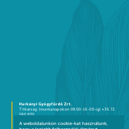
Harkányi Gyógyfürdő Zrt.
Titkárság: (munkanapokon 08:00-16-00-ig) +36 72
580 830
Információ: +36 72 580 880
A weboldalunkon cookie-kat használunk,
7815 Harkány, Kossuth L. u. 7.