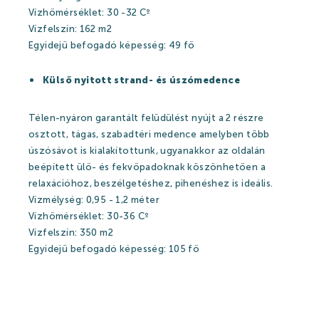
Vízhőmérséklet: 30 -32 Cº
Vízfelszín: 162 m2
Árak
Egyidejű befogadó képesség: 49 fő
Külső nyitott strand- és úszómedence
Online jegyértékesítés
Télen-nyáron garantált felüdülést nyújt a 2 részre
osztott, tágas, szabadtéri medence amelyben több
WEBSHOP
úszósávot is kialakítottunk, ugyanakkor az oldalán
Ajándékutalványok
beépített ülő- és fekvőpadoknak köszönhetően a
relaxációhoz, beszélgetéshez, pihenéshez is ideális.
Gyógyfürdő és Vízivilág árak 2026
Vízmélység: 0,95 - 1,2 méter
Vízhőmérséklet: 30-36 Cº
Strandfürdő árak 2026
Vízfelszín: 350 m2
Feltöltődés Harkányban!
Egyidejű befogadó képesség: 105 fő
Egészségpénztárak
Bérlemények