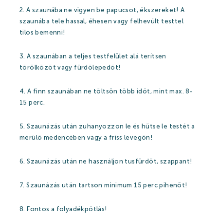
2. A szaunába ne vigyen be papucsot, ékszereket! A
szaunába tele hassal, éhesen vagy felhevült testtel
tilos bemenni!
3. A szaunában a teljes testfelület alá terítsen
törölközőt vagy fürdőlepedőt!
4. A finn szaunában ne töltsön több időt, mint max. 8-
15 perc.
5. Szaunázás után zuhanyozzon le és hűtse le testét a
merülő medencében vagy a friss levegőn!
6. Szaunázás után ne használjon tusfürdőt, szappant!
7. Szaunázás után tartson minimum 15 perc pihenőt!
8. Fontos a folyadékpótlás!