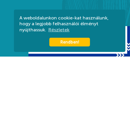
A weboldalunkon cookie-kat használunk,
hogy a legjobb felhasználói élményt
nyújthassuk.
Részletek
Rendben!
Harkányi Gyógyfürdő Zrt.
Titkárság: (munkanapokon 08:00-16-00-ig) +36 72
580 830
Információ: +36 72 580 880
7815 Harkány, Kossuth L. u. 7.