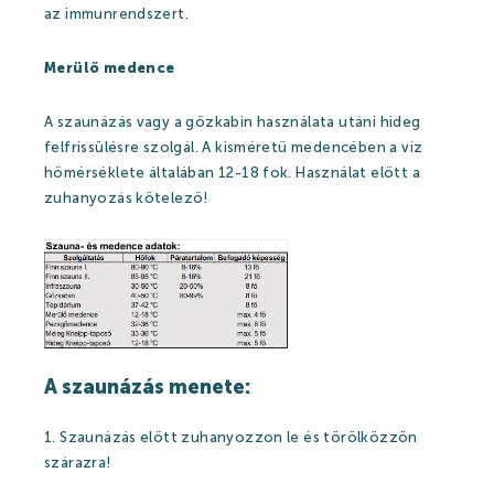
az immunrendszert.
Merülő medence
A szaunázás vagy a gőzkabin használata utáni hideg
felfrissülésre szolgál. A kisméretű medencében a víz
hőmérséklete általában 12-18 fok. Használat előtt a
zuhanyozás kötelező!
A szaunázás menete:
1. Szaunázás előtt zuhanyozzon le és törölközzön
szárazra!