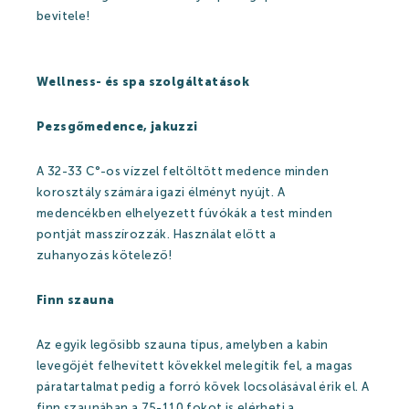
Szaunavilág
bevitele!
Fedett Gyermekvilág
Wellness és spa
Wellness- és spa szolgáltatások
Harkányi Thermal kozmetikumok
Pezsgőmedence, jakuzzi
Orvosi kutatások
A 32-33 C°-os vízzel feltöltött medence minden
korosztály számára igazi élményt nyújt. A
Strandfürdő
medencékben elhelyezett fúvókák a test minden
pontját masszírozzák. Használat előtt a
zuhanyozás kötelező!
Strandfürdő
Finn szauna
Medencék
Az egyik legősibb szauna típus, amelyben a kabin
Kisgyermek úszás
levegőjét felhevített kövekkel melegítik fel, a magas
páratartalmat pedig a forró kövek locsolásával érik el. A
Kikapcsolódási lehetőségek
finn szaunában a 75-110 fokot is elérheti a