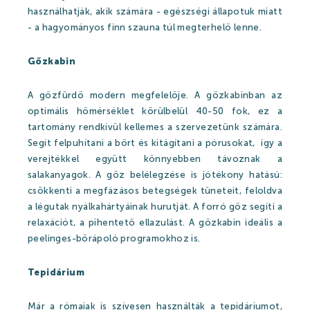
Szállásajánlat
használhatják, akik számára - egészségi állapotuk miatt
- a hagyományos finn szauna túl megterhelő lenne.
Gőzkabin
NYITVATARTÁS
KAPCSOLAT
A gőzfürdő modern megfelelője. A gőzkabinban az
optimális hőmérséklet körülbelül 40-50 fok, ez a
tartomány rendkívül kellemes a szervezetünk számára.
Segít felpuhítani a bőrt és kitágítani a pórusokat, így a
verejtékkel együtt könnyebben távoznak a
salakanyagok. A gőz belélegzése is jótékony hatású:
csökkenti a megfázásos betegségek tüneteit, feloldva
a légutak nyálkahártyáinak hurutját. A forró gőz segíti a
relaxációt, a pihentető ellazulást. A gőzkabin ideális a
peelinges-bőrápoló programokhoz is.
Tepidárium
Már a rómaiak is szívesen használták a tepidáriumot,