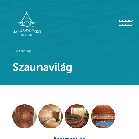
Kezdőlap
Rólunk
Szaunavilág
Karrier
Covid-19 tudnivalók
Kedvezményes belépő egészségügyi dolgozóknak
Történet
Hírek
Szaunavilág