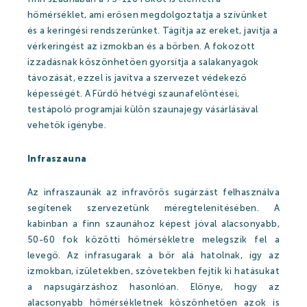
hőmérséklet, ami erősen megdolgoztatja a szívünket
és a keringési rendszerünket. Tágítja az ereket, javítja a
Árak
vérkeringést az izmokban és a bőrben. A fokozott
izzadásnak köszönhetően gyorsítja a salakanyagok
távozását, ezzel is javítva a szervezet védekező
képességét. A Fürdő hétvégi szaunafelöntései,
Online jegyértékesítés
testápoló programjai külön szaunajegy vásárlásával
vehetők igénybe.
WEBSHOP
Ajándékutalványok
Infraszauna
Gyógyfürdő és Vízivilág árak 2026
Az infraszaunák az infravörös sugárzást felhasználva
segítenek szervezetünk méregtelenítésében. A
Strandfürdő árak 2026
kabinban a finn szaunához képest jóval alacsonyabb,
Feltöltődés Harkányban!
50-60 fok közötti hőmérsékletre melegszik fel a
levegő. Az infrasugarak a bőr alá hatolnak, így az
Egészségpénztárak
izmokban, ízületekben, szövetekben fejtik ki hatásukat
a napsugárzáshoz hasonlóan. Előnye, hogy az
Bérlemények
alacsonyabb hőmérsékletnek köszönhetően azok is