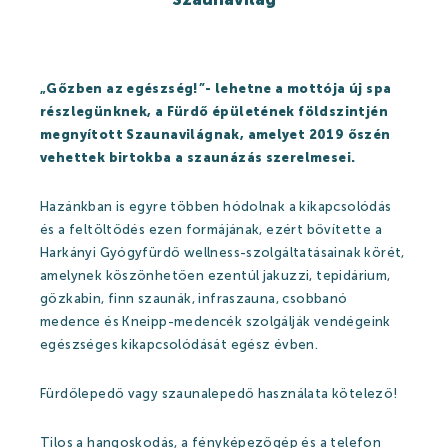
Események
Galéria
„Gőzben az egészség!”- lehetne a mottója új spa
Rólunk mondták
részlegünknek, a Fürdő épületének földszintjén
Partnerek
megnyított Szaunavilágnak, amelyet 2019 őszén
vehettek birtokba a szaunázás szerelmesei.
Gyógyfürdő
Hazánkban is egyre többen hódolnak a kikapcsolódás
és a feltöltődés ezen formájának, ezért bővítette a
Harkányi Gyógyfürdő wellness-szolgáltatásainak körét,
amelynek köszönhetően ezentúl jakuzzi, tepidárium,
gőzkabin, finn szaunák, infraszauna, csobbanó
Gyógyfürdő
medence és Kneipp-medencék szolgálják vendégeink
Gyógyvíz
egészséges kikapcsolódását egész évben.
Harka Vízivilág
Fürdőlepedő vagy szaunalepedő használata kötelező!
Gyógykezelések
Tilos a hangoskodás, a fényképezőgép és a telefon