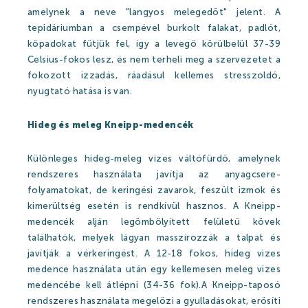
amelynek a neve "langyos melegedőt" jelent. A
tepidáriumban a csempével burkolt falakat, padlót,
kőpadokat fűtjük fel, így a levegő körülbelül 37-39
Celsius-fokos lesz, és nem terheli meg a szervezetet a
fokozott izzadás, ráadásul kellemes stresszoldó,
nyugtató hatása is van.
Hideg és meleg Kneipp-medencék
Különleges hideg-meleg vizes váltófürdő, amelynek
rendszeres használata javítja az anyagcsere-
folyamatokat, de keringési zavarok, feszült izmok és
kimerültség esetén is rendkívül hasznos. A Kneipp-
medencék alján legömbölyített felületű kövek
találhatók, melyek lágyan masszírozzák a talpat és
javítják a vérkeringést. A 12-18 fokos, hideg vizes
medence használata után egy kellemesen meleg vizes
medencébe kell átlépni (34-36 fok).A Kneipp-taposó
rendszeres használata megelőzi a gyulladásokat, erősíti