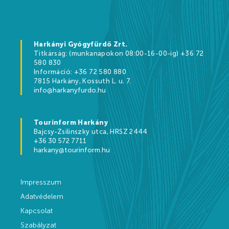
Kikapcsolódási lehetőségek
Árak
Harkányi Gyógyfürdő Zrt.
Titkárság: (munkanapokon 08:00-16-00-ig) +36 72
580 830
Információ: +36 72 580 880
7815 Harkány, Kossuth L. u. 7.
Online jegyértékesítés
info@harkanyfurdo.hu
WEBSHOP
Tourinform Harkány
Ajándékutalványok
Bajcsy-Zsilinszky utca, HRSZ 2444
+36 30 572 7711
Gyógyfürdő és Vízivilág árak 2026
harkany@tourinform.hu
Strandfürdő árak 2026
Impresszum
Feltöltődés Harkányban!
Adatvédelem
Egészségpénztárak
Kapcsolat
Szabályzat
Bérlemények