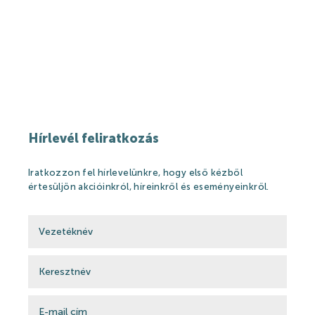
Hírek
Események
Galéria
Rólunk mondták
Partnerek
Hírlevél feliratkozás
Gyógyfürdő
Iratkozzon fel hírlevelünkre, hogy első kézből
értesüljön akcióinkról, híreinkről és eseményeinkről.
Gyógyfürdő
Gyógyvíz
Harka Vízivilág
Gyógykezelések