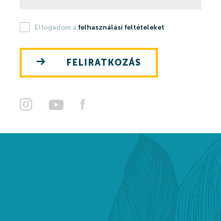
Szaunavilág
Elfogadom a
felhasználási feltételeket
.
Fedett Gyermekvilág
Wellness és spa
FELIRATKOZÁS
Harkányi Thermal kozmetikumok
Orvosi kutatások
Strandfürdő
Strandfürdő
Medencék
Kisgyermek úszás