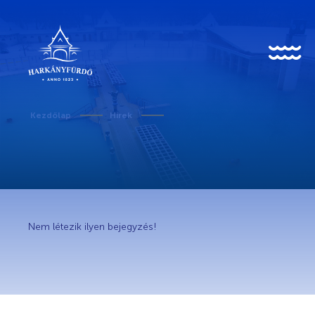
HU
EN
DE
Kezdőlap
Hírek
Rólunk
Karrier
Nem létezik ilyen bejegyzés!
Covid-19 tudnivalók
Kedvezményes belépő egészségügyi dolgozóknak
Történet