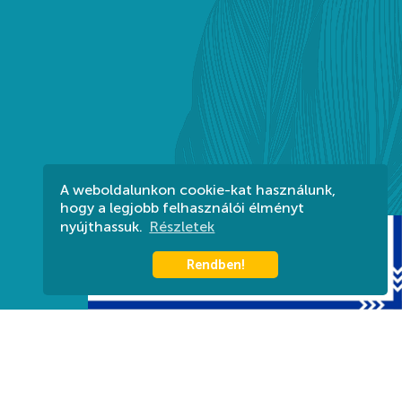
A weboldalunkon cookie-kat használunk,
hogy a legjobb felhasználói élményt
nyújthassuk.
Részletek
Rendben!
Harkányi Gyógyfürdő Zrt.
Titkárság: (munkanapokon 08:00-16-00-ig) +36 72
580 830
Információ: +36 72 580 880
7815 Harkány, Kossuth L. u. 7.