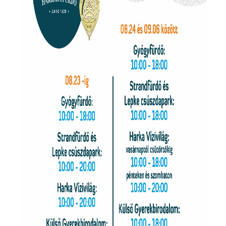
Szállásajánlat
NYITVATARTÁS
KAPCSOLAT