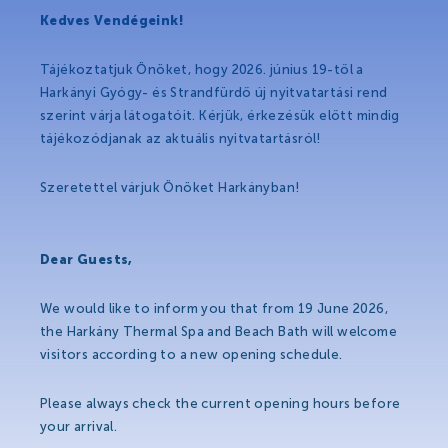
Hírek
Kedves Vendégeink!
Események
Tájékoztatjuk Önöket, hogy 2026. június 19-től a
Galéria
Harkányi Gyógy- és Strandfürdő új nyitvatartási rend
szerint várja látogatóit. Kérjük, érkezésük előtt mindig
Rólunk mondták
tájékozódjanak az aktuális nyitvatartásról!
Partnerek
Szeretettel várjuk Önöket Harkányban!
Gyógyfürdő
Dear Guests,
We would like to inform you that from 19 June 2026,
Gyógyfürdő
the Harkány Thermal Spa and Beach Bath will welcome
visitors according to a new opening schedule.
Gyógyvíz
Harka Vízivilág
Please always check the current opening hours before
your arrival.
Gyógykezelések