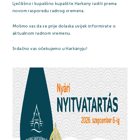
Kikapcsolódási lehetőségek
Lječilišno i kupališno kupalište Harkány raditi prema
novom rasporedu radnog vremena.
Árak
Molimo vas da se prije dolaska uvijek informirate o
aktualnom radnom vremenu.
Srdačno vas očekujemo u Harkányju!
Online jegyértékesítés
WEBSHOP
Ajándékutalványok
Gyógyfürdő és Vízivilág árak 2026
Strandfürdő árak 2026
Feltöltődés Harkányban!
Egészségpénztárak
Bérlemények