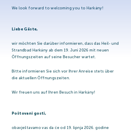
Szaunavilág
We look forward to welcoming you to Harkány!
Fedett Gyermekvilág
Liebe Gäste,
Wellness és spa
Harkányi Thermal kozmetikumok
wir möchten Sie darüber informieren, dass das Heil- und
Strandbad Harkány ab dem 19. Juni 2026 mit neuen
Orvosi kutatások
Öffnungszeiten auf seine Besucher wartet.
Bitte informieren Sie sich vor Ihrer Anreise stets über
Strandfürdő
die aktuellen Öffnungszeiten.
Wir freuen uns auf Ihren Besuch in Harkány!
Strandfürdő
Medencék
Poštovani gosti,
Kisgyermek úszás
obavještavamo vas da će od 19. lipnja 2026. godine