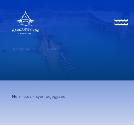
HU
EN
DE
Kezdőlap
Hírek
Rólunk
Karrier
Nem létezik ilyen bejegyzés!
Covid-19 tudnivalók
Kedvezményes belépő egészségügyi dolgozóknak
Történet