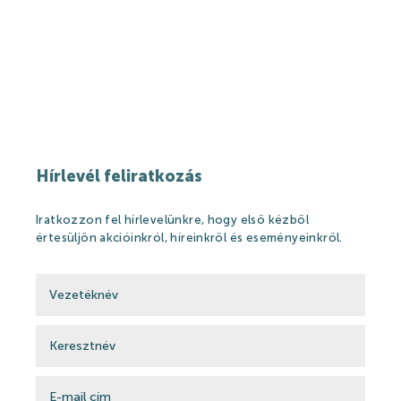
Hírek
Események
Galéria
Rólunk mondták
Partnerek
Hírlevél feliratkozás
Gyógyfürdő
Iratkozzon fel hírlevelünkre, hogy első kézből
értesüljön akcióinkról, híreinkről és eseményeinkről.
Gyógyfürdő
Gyógyvíz
Harka Vízivilág
Gyógykezelések