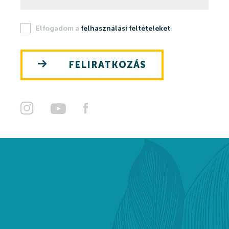
Szaunavilág
Elfogadom a
felhasználási feltételeket
.
Fedett Gyermekvilág
Wellness és spa
FELIRATKOZÁS
Harkányi Thermal kozmetikumok
Orvosi kutatások
Strandfürdő
Strandfürdő
Medencék
Kisgyermek úszás