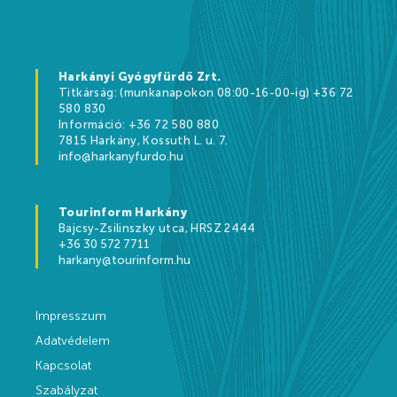
Kikapcsolódási lehetőségek
Árak
Harkányi Gyógyfürdő Zrt.
Titkárság: (munkanapokon 08:00-16-00-ig) +36 72
580 830
Információ: +36 72 580 880
7815 Harkány, Kossuth L. u. 7.
Online jegyértékesítés
info@harkanyfurdo.hu
WEBSHOP
Tourinform Harkány
Ajándékutalványok
Bajcsy-Zsilinszky utca, HRSZ 2444
+36 30 572 7711
Gyógyfürdő és Vízivilág árak 2026
harkany@tourinform.hu
Strandfürdő árak 2026
Impresszum
Feltöltődés Harkányban!
Adatvédelem
Egészségpénztárak
Kapcsolat
Szabályzat
Bérlemények