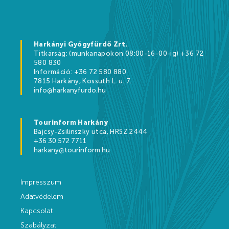
Kikapcsolódási lehetőségek
Árak
Harkányi Gyógyfürdő Zrt.
Titkárság: (munkanapokon 08:00-16-00-ig) +36 72
580 830
Információ: +36 72 580 880
7815 Harkány, Kossuth L. u. 7.
Online jegyértékesítés
info@harkanyfurdo.hu
WEBSHOP
Tourinform Harkány
Ajándékutalványok
Bajcsy-Zsilinszky utca, HRSZ 2444
+36 30 572 7711
Gyógyfürdő és Vízivilág árak 2026
harkany@tourinform.hu
Strandfürdő árak 2026
Impresszum
Feltöltődés Harkányban!
Adatvédelem
Egészségpénztárak
Kapcsolat
Szabályzat
Bérlemények