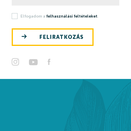
Szaunavilág
Elfogadom a
felhasználási feltételeket
.
Fedett Gyermekvilág
Wellness és spa
FELIRATKOZÁS
Harkányi Thermal kozmetikumok
Orvosi kutatások
Strandfürdő
Strandfürdő
Medencék
Kisgyermek úszás