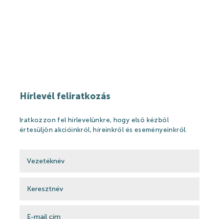
Hírek
Események
Galéria
Rólunk mondták
Partnerek
Hírlevél feliratkozás
Gyógyfürdő
Iratkozzon fel hírlevelünkre, hogy első kézből
értesüljön akcióinkról, híreinkről és eseményeinkről.
Gyógyfürdő
Gyógyvíz
Harka Vízivilág
Gyógykezelések