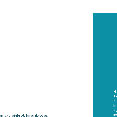
H
SOLAT
T
7
I
78
i
n akcióinkról, híreinkről és