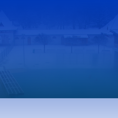
Gyógyfürdő
S
Gyógyfürdő
S
Gyógyvíz
M
knak
Harka Vízivilág
K