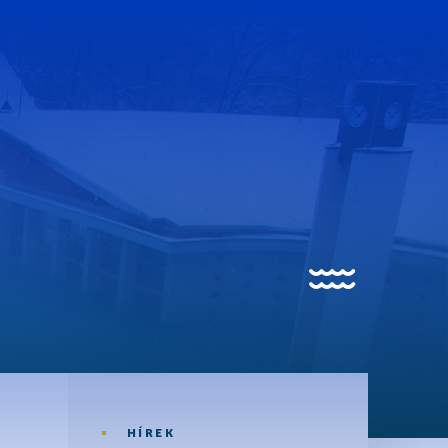
trandfürdő
trandfürdő
edencék
HÍREK
isgyermek úszás