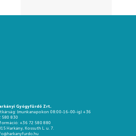
arkányi Gyógyfürdő Zrt.
itkárság: (munkanapokon 08:00-16-00-ig) +36
HU
EN
DE
2 580 830
nformáció: +36 72 580 880
15 Harkány, Kossuth L. u. 7.
nfo@harkanyfurdo.hu