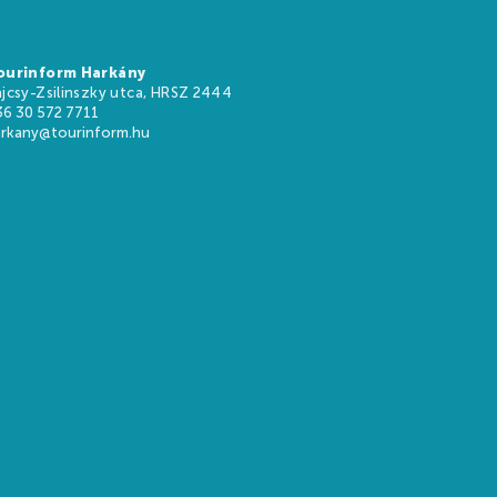
ourinform Harkány
jcsy-Zsilinszky utca, HRSZ 2444
36 30 572 7711
arkany@tourinform.hu