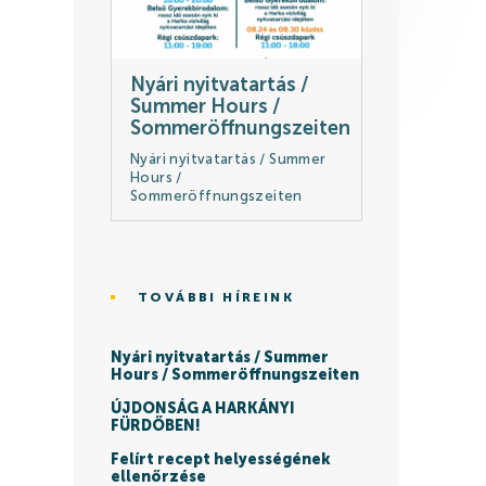
Nyári nyitvatartás /
Summer Hours /
Sommeröffnungszeiten
Nyári nyitvatartás / Summer
Hours /
Sommeröffnungszeiten
TOVÁBBI HÍREINK
Nyári nyitvatartás / Summer
Hours / Sommeröffnungszeiten
ÚJDONSÁG A HARKÁNYI
FÜRDŐBEN!
Felírt recept helyességének
ellenőrzése