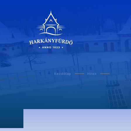
Kezdőlap
Hírek
Rólunk
Karrier
Covid-19 tudnivalók
Kedvezményes belépő egészségügyi dolgozó