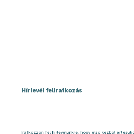
Hírlevél feliratkozás
NYITVATARTÁS
KAPC
Iratkozzon fel hírlevelünkre, hogy első kézből értesüljö