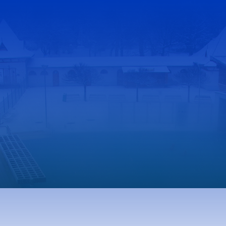
Gyógyfürdő
S
Gyógyfürdő
S
Gyógyvíz
M
knak
Harka Vízivilág
K