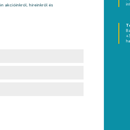
i
n akcióinkról, híreinkről és
T
Ba
+
h