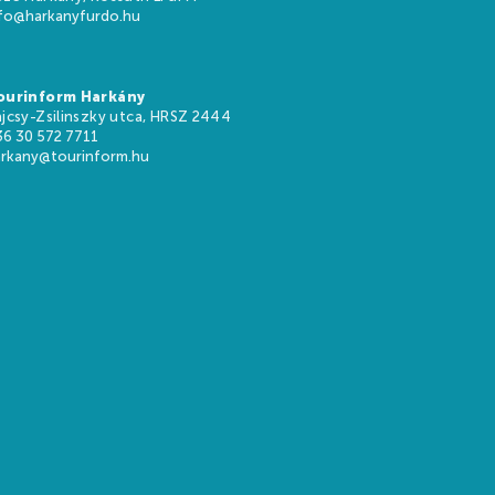
nfo@harkanyfurdo.hu
ourinform Harkány
jcsy-Zsilinszky utca, HRSZ 2444
36 30 572 7711
arkany@tourinform.hu