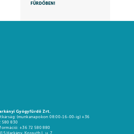
FÜRDŐBEN!
arkányi Gyógyfürdő Zrt.
itkárság: (munkanapokon 08:00-16-00-ig) +36
HU
EN
DE
2 580 830
nformáció: +36 72 580 880
15 Harkány, Kossuth L. u. 7.