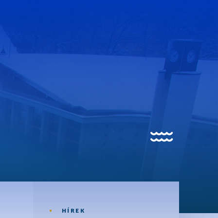
trandfürdő
trandfürdő
edencék
HÍREK
isgyermek úszás