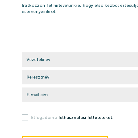
Iratkozzon fel hírlevelünkre, hogy első kézből értesüljö
eseményeinkről.
Elfogadom a
felhasználási feltételeket
.