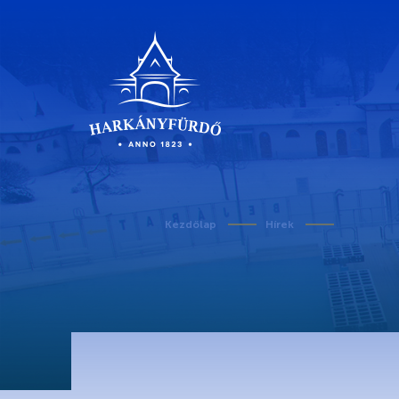
Kezdőlap
Hírek
Rólunk
Karrier
Covid-19 tudnivalók
Kedvezményes belépő egészségügyi dolgozó