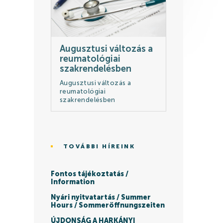
Augusztusi változás a
reumatológiai
szakrendelésben
Augusztusi változás a
reumatológiai
szakrendelésben
TOVÁBBI HÍREINK
Fontos tájékoztatás /
Information
Nyári nyitvatartás / Summer
Hours / Sommeröffnungszeiten
ÚJDONSÁG A HARKÁNYI