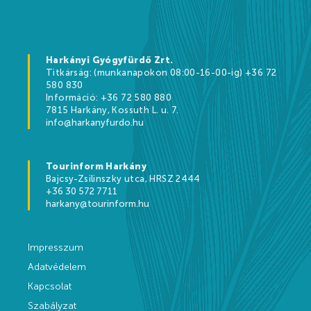
Kikapcsolódási lehetőségek
Árak
Harkányi Gyógyfürdő Zrt.
Titkárság: (munkanapokon 08:00-16-00-ig) +36 72
580 830
Információ: +36 72 580 880
7815 Harkány, Kossuth L. u. 7.
Online jegyértékesítés
info@harkanyfurdo.hu
WEBSHOP
Tourinform Harkány
Ajándékutalványok
Bajcsy-Zsilinszky utca, HRSZ 2444
+36 30 572 7711
Gyógyfürdő és Vízivilág árak 2026
harkany@tourinform.hu
Strandfürdő árak 2026
Impresszum
Feltöltődés Harkányban!
Adatvédelem
Egészségpénztárak
Kapcsolat
Szabályzat
Bérlemények