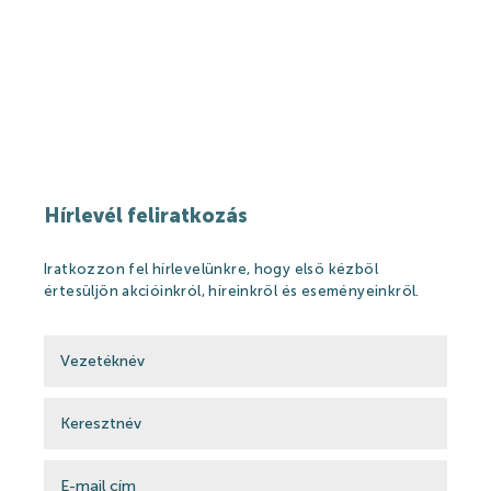
Hírek
Események
Galéria
Rólunk mondták
Partnerek
Hírlevél feliratkozás
Gyógyfürdő
Iratkozzon fel hírlevelünkre, hogy első kézből
értesüljön akcióinkról, híreinkről és eseményeinkről.
Gyógyfürdő
Gyógyvíz
Harka Vízivilág
Gyógykezelések