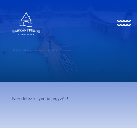
HU
EN
DE
Kezdőlap
Hírek
Rólunk
Karrier
Nem létezik ilyen bejegyzés!
Covid-19 tudnivalók
Kedvezményes belépő egészségügyi dolgozóknak
Történet