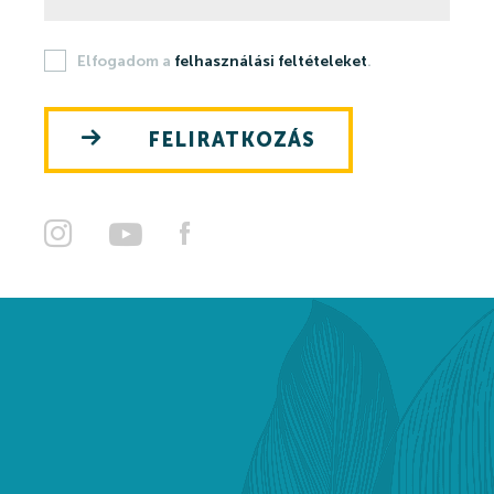
Szaunavilág
Elfogadom a
felhasználási feltételeket
.
Fedett Gyermekvilág
Wellness és spa
FELIRATKOZÁS
Harkányi Thermal kozmetikumok
Orvosi kutatások
Strandfürdő
Strandfürdő
Medencék
Kisgyermek úszás