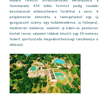
milliárd forintot infrastrukturális beruházásra, a
fennmaradó 454 millió forintot pedig további
beruházások előkészítésére fordíthat a város. A
polgármester elmondta, a támogatásból egy új
gyógyászati szárny, egy hullámmedence, új főbejárat,
mediterrán medence, valamint új kabin-és pavilonsor
kiviteli tervei, valamint többek között egy 50 méteres
fedett sportuszoda megvalósíthatósági tanulmánya is
elkészül.