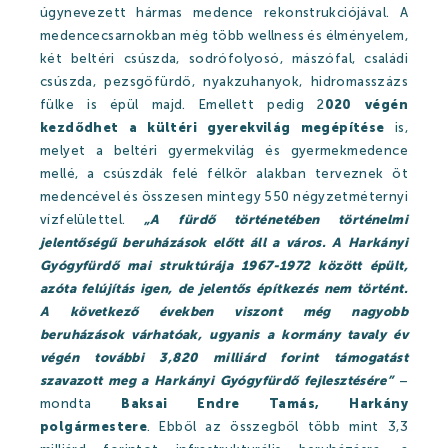
úgynevezett hármas medence rekonstrukciójával. A
Szállásajánlat
medencecsarnokban még több wellness és élményelem,
két beltéri csúszda, sodrófolyosó, mászófal, családi
csúszda, pezsgőfürdő, nyakzuhanyok, hidromasszázs
fülke is épül majd. Emellett pedig 2
020 végén
kezdődhet a kültéri gyerekvilág megépítése
is,
NYITVATARTÁS
KAPCSOLAT
melyet a beltéri gyermekvilág és gyermekmedence
mellé, a csúszdák felé félkör alakban terveznek öt
medencével és összesen mintegy 550 négyzetméternyi
vízfelülettel.
„A fürdő történetében történelmi
jelentőségű beruházások előtt áll a város. A Harkányi
Gyógyfürdő mai struktúrája 1967-1972 között épült,
azóta felújítás igen, de jelentős építkezés nem történt.
A következő években viszont még nagyobb
beruházások várhatóak, ugyanis a kormány tavaly év
végén további 3,820 milliárd forint támogatást
szavazott meg a Harkányi Gyógyfürdő fejlesztésére”
–
mondta
Baksai Endre Tamás, Harkány
polgármestere
. Ebből az összegből több mint 3,3