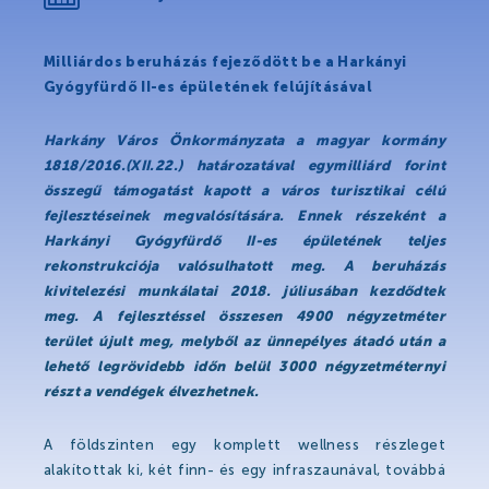
Hírek
Események
Milliárdos beruházás fejeződött be a Harkányi
Gyógyfürdő II-es épületének felújításával
Galéria
Rólunk mondták
Harkány Város Önkormányzata a magyar kormány
1818/2016.(XII.22.) határozatával egymilliárd forint
Partnerek
összegű támogatást kapott a város turisztikai célú
fejlesztéseinek megvalósítására. Ennek részeként a
Harkányi Gyógyfürdő II-es épületének teljes
Gyógyfürdő
rekonstrukciója valósulhatott meg. A beruházás
kivitelezési munkálatai 2018. júliusában kezdődtek
meg. A fejlesztéssel összesen
4900 négyzetméter
terület újult me
g, melyből az ünnepélyes átadó után a
Gyógyfürdő
lehető legrövidebb időn belül 3000 négyzetméternyi
részt a vendégek élvezhetnek.
Gyógyvíz
Harka Vízivilág
A földszinten egy komplett wellness részleget
alakítottak ki, két finn- és egy infraszaunával, továbbá
Gyógykezelések