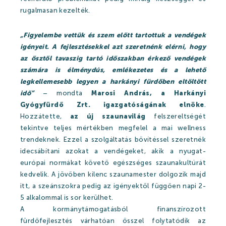
Kikapcsolódási lehetőségek
rugalmasan kezelték.
„Figyelembe vettük és szem előtt tartottuk a vendégek
Árak
igényeit. A fejlesztésekkel azt szeretnénk elérni, hogy
az ősztől tavaszig tartó időszakban érkező vendégek
számára is élménydús, emlékezetes és a lehető
legkellemesebb legyen a harkányi fürdőben eltöltött
Online jegyértékesítés
idő”
– mondta
Marosi András, a Harkányi
Gyógyfürdő Zrt. igazgatóságának elnöke
.
WEBSHOP
Hozzátette,
az új szaunavilág
felszereltségét
Ajándékutalványok
tekintve teljes mértékben megfelel a mai wellness
trendeknek. Ezzel a szolgáltatás bővítéssel szeretnék
Gyógyfürdő és Vízivilág árak 2026
idecsábítani azokat a vendégeket, akik a nyugat-
európai normákat követő egészséges szaunakultúrát
Strandfürdő árak 2026
kedvelik. A jövőben kilenc szaunamester dolgozik majd
Feltöltődés Harkányban!
itt, a szeánszokra pedig az igényektől függően napi 2-
5 alkalommal is sor kerülhet.
Egészségpénztárak
A kormánytámogatásból finanszírozott
fürdőfejlesztés várhatóan ősszel folytatódik az
Bérlemények