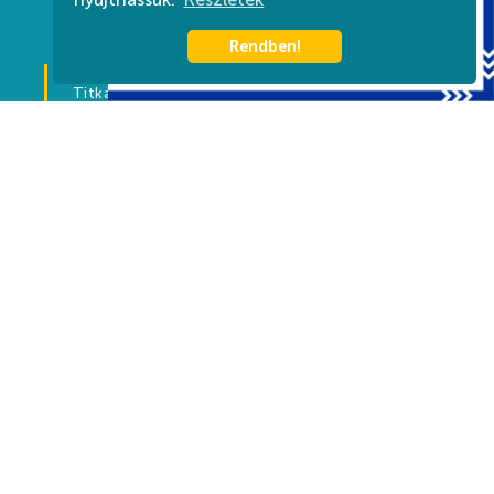
Rendben!
Harkányi Gyógyfürdő Zrt.
Titkárság: (munkanapokon 08:00-16-00-ig) +36 72
580 830
Információ: +36 72 580 880
7815 Harkány, Kossuth L. u. 7.
info@harkanyfurdo.hu
Tourinform Harkány
Bajcsy-Zsilinszky utca, HRSZ 2444
+36 30 572 7711
harkany@tourinform.hu
Impresszum
Adatvédelem
Kapcsolat
Szabályzat