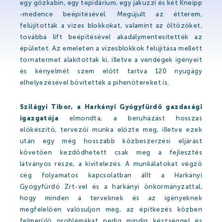
egy gőzkabin, egy tepidárium, egy jakuzzi és két Kneipp
Szaunavilág
-medence beépítésével. Megújult az étterem,
felújították a vizes blokkokat, valamint az öltözőket,
Fedett Gyermekvilág
továbbá lift beépítésével akadálymentesítették az
épületet. Az emeleten a vizesblokkok felújítása mellett
Wellness és spa
tornatermet alakítottak ki, illetve a vendégek igényeit
Harkányi Thermal kozmetikumok
és kényelmét szem előtt tartva 120 nyugágy
elhelyezésével bővítették a pihenőtereket is.
Orvosi kutatások
Szilágyi Tibor, a Harkányi Gyógyfürdő gazdasági
igazgatója
elmondta, a beruházást hosszas
Strandfürdő
előkészítő, tervezői munka előzte meg, illetve ezek
után egy még hosszabb közbeszerzési eljárást
követően kezdődhetett csak meg a fejlesztés
látványos része, a kivitelezés. A munkálatokat végző
Strandfürdő
cég folyamatos kapcsolatban állt a Harkányi
Gyógyfürdő Zrt-vel és a harkányi önkormányzattal,
Medencék
hogy minden a terveknek és az igényeknek
Kisgyermek úszás
megfelelően valósuljon meg, az építkezés közben
felmerülő problémákat pedig mindig készséggel és