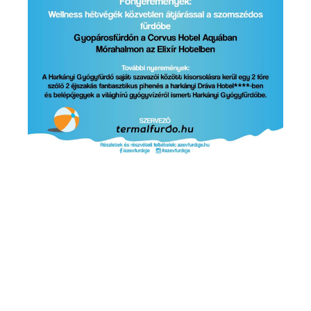
Szaunavilág
Fedett Gyermekvilág
Wellness és spa
Harkányi Thermal kozmetikumok
Orvosi kutatások
Strandfürdő
Strandfürdő
Medencék
Kisgyermek úszás