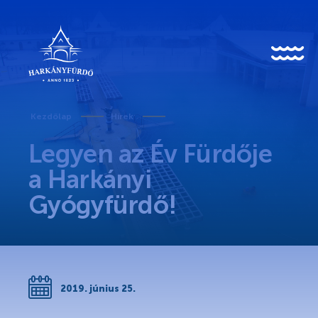
HU
EN
DE
Kezdőlap
Hírek
Legyen az Év Fürdője
Rólunk
a Harkányi
Gyógyfürdő!
Karrier
Covid-19 tudnivalók
Kedvezményes belépő egészségügyi dolgozóknak
2019. június 25.
Történet