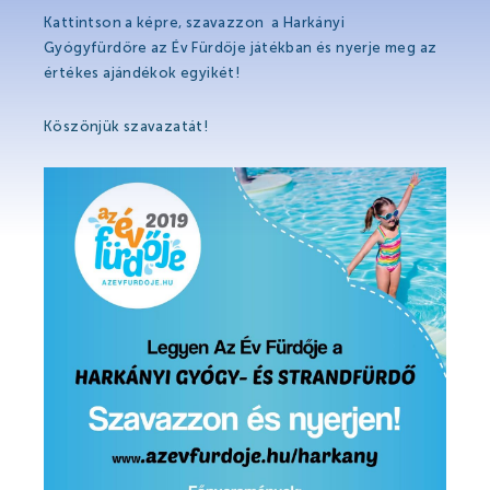
Hírek
Kattintson a képre, szavazzon a Harkányi
Események
Gyógyfürdőre az Év Fürdője játékban és nyerje meg az
értékes ajándékok egyikét!
Galéria
Köszönjük szavazatát!
Rólunk mondták
Partnerek
Gyógyfürdő
Gyógyfürdő
Gyógyvíz
Harka Vízivilág
Gyógykezelések