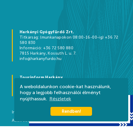
Harkányi Gyógyfürdő Zrt.
Titkárság: (munkanapokon 08:00-16-00-ig) +36 72
580 830
Információ: +36 72 580 880
7815 Harkány, Kossuth L. u. 7.
info@harkanyfurdo.hu
Tourinform Harkány
Bajcsy-Zsilinszky utca, HRSZ 2444
A weboldalunkon cookie-kat használunk,
+36 30 572 7711
hogy a legjobb felhasználói élményt
harkany@tourinform.hu
nyújthassuk.
Részletek
Rendben!
Impresszum
Adatvédelem
Kapcsolat