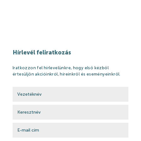
Kikapcsolódási lehetőségek
Árak
Hírlevél feliratkozás
Online jegyértékesítés
WEBSHOP
Iratkozzon fel hírlevelünkre, hogy első kézből
értesüljön akcióinkról, híreinkről és eseményeinkről.
Ajándékutalványok
Gyógyfürdő és Vízivilág árak 2026
Strandfürdő árak 2026
Feltöltődés Harkányban!
Egészségpénztárak
Bérlemények