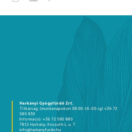
Szállásajánlat
NYITVATARTÁS
KAPCSOLAT
Harkányi Gyógyfürdő Zrt.
Titkárság: (munkanapokon 08:00-16-00-ig) +36 72
580 830
Információ: +36 72 580 880
7815 Harkány, Kossuth L. u. 7.
info@harkanyfurdo.hu