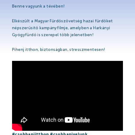
Hírek
Benne vagyunk a tévében!
Események
Elkészült a Magyar Fürdőszövetség hazai fürdőket
Galéria
népszerűsítő kampányfilmje, amelyben a Harkányi
Gyógyfürdő is szerepel több jelenetben!
Rólunk mondták
Partnerek
Pihenj itthon, biztonságban, stresszmentesen!
Gyógyfürdő
Gyógyfürdő
Gyógyvíz
Harka Vízivilág
Gyógykezelések
#csobbanjitthon
#csobbanjvelunk