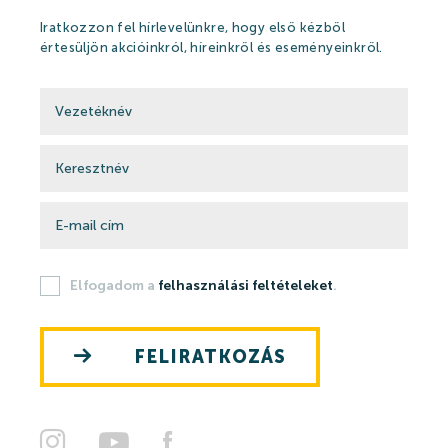
Kikapcsolódási lehetőségek
Iratkozzon fel hírlevelünkre, hogy első kézből
értesüljön akcióinkról, híreinkről és eseményeinkről.
Árak
Online jegyértékesítés
WEBSHOP
Ajándékutalványok
Elfogadom a
felhasználási feltételeket
.
Gyógyfürdő és Vízivilág árak 2026
Strandfürdő árak 2026
FELIRATKOZÁS
Feltöltődés Harkányban!
Egészségpénztárak
Bérlemények