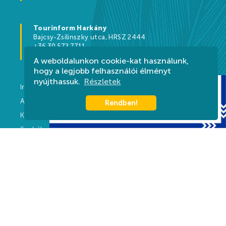
Tourinform Harkány
Bajcsy-Zsilinszky utca, HRSZ 2444
+36 30 572 7711
harkany@tourinform.hu
A weboldalunkon cookie-kat használunk,
hogy a legjobb felhasználói élményt
nyújthassuk.
Részletek
Impresszum
Adatvédelem
Rendben!
Kapcsolat
Szabályzat
Közérdekű adatok
Üvegzseb
készítette