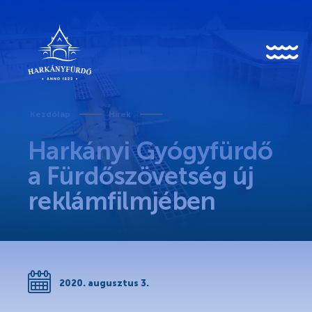
HU
EN
DE
Kezdőlap
Hírek
Harkányi Gyógyfürdő
Rólunk
a Fürdőszövetség új
reklámfilmjében
Karrier
Covid-19 tudnivalók
Kedvezményes belépő egészségügyi dolgozóknak
2020. augusztus 3.
Történet