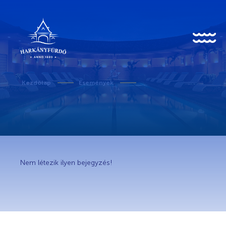
HU
EN
DE
Kezdőlap
Események
Rólunk
Karrier
Nem létezik ilyen bejegyzés!
Covid-19 tudnivalók
Kedvezményes belépő egészségügyi dolgozóknak
Történet