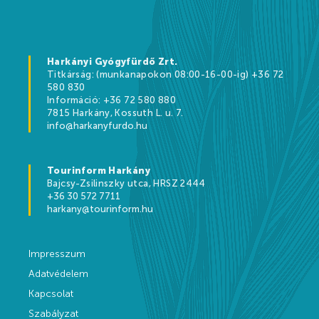
Kikapcsolódási lehetőségek
Árak
Harkányi Gyógyfürdő Zrt.
Titkárság: (munkanapokon 08:00-16-00-ig) +36 72
580 830
Információ: +36 72 580 880
7815 Harkány, Kossuth L. u. 7.
Online jegyértékesítés
info@harkanyfurdo.hu
WEBSHOP
Tourinform Harkány
Ajándékutalványok
Bajcsy-Zsilinszky utca, HRSZ 2444
+36 30 572 7711
Gyógyfürdő és Vízivilág árak 2026
harkany@tourinform.hu
Strandfürdő árak 2026
Impresszum
Feltöltődés Harkányban!
Adatvédelem
Egészségpénztárak
Kapcsolat
Szabályzat
Bérlemények