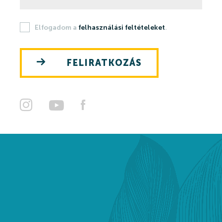
Szaunavilág
Elfogadom a
felhasználási feltételeket
.
Fedett Gyermekvilág
Wellness és spa
FELIRATKOZÁS
Harkányi Thermal kozmetikumok
Orvosi kutatások
Strandfürdő
Strandfürdő
Medencék
Kisgyermek úszás