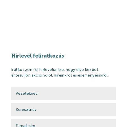
Hírek
Események
Galéria
Rólunk mondták
Partnerek
Hírlevél feliratkozás
Gyógyfürdő
Iratkozzon fel hírlevelünkre, hogy első kézből
értesüljön akcióinkról, híreinkről és eseményeinkről.
Gyógyfürdő
Gyógyvíz
Harka Vízivilág
Gyógykezelések