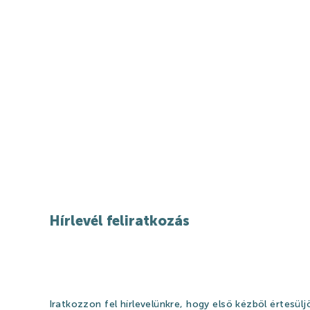
Ajándékutalványok
Gyógyfürdő és Vízivilág árak 2026
Strandfürdő árak 2026
Feltöltődés Harkányban!
Egészségpénztárak
Bérlemények
Szállásajánlat
Hírlevél feliratkozás
Iratkozzon fel hírlevelünkre, hogy első kézből értesüljö