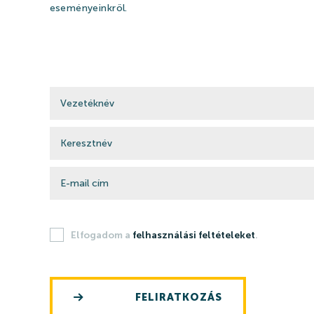
eseményeinkről.
NYITVATARTÁS
KAPC
Elfogadom a
felhasználási feltételeket
.
FELIRATKOZÁS