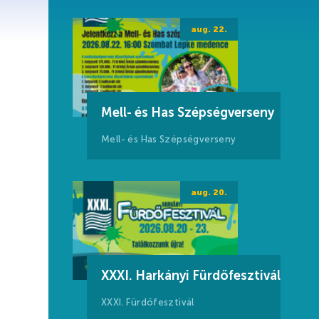
aug. 22.
Mell- és Has Szépségverseny
Mell- és Has Szépségverseny
aug. 20.
XXXI. Harkányi Fürdőfesztivál
XXXI. Fürdőfesztivál