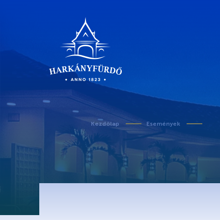
Rólunk
Kezdőlap
Események
Karrier
Covid-19 tudnivalók
Kedvezményes belépő egészségügyi dolgozó
Történet