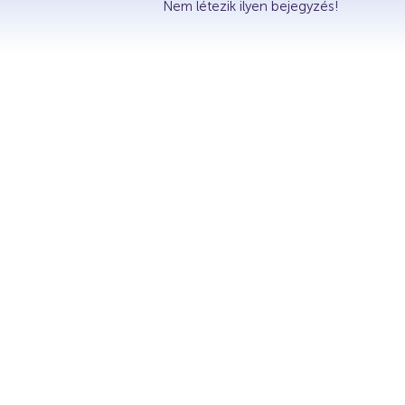
Hírek
Nem létezik ilyen bejegyzés!
Események
Galéria
Rólunk mondták
Partnerek
Árak
Online jegyértékesítés
WEBSHOP