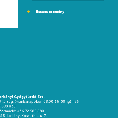
összes esemény
arkányi Gyógyfürdő Zrt.
itkárság: (munkanapokon 08:00-16-00-ig) +36
2 580 830
nformáció: +36 72 580 880
15 Harkány, Kossuth L. u. 7.