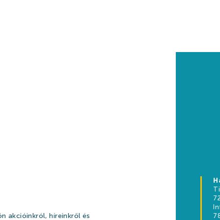
H
T
7
I
n akcióinkról, híreinkről és
78