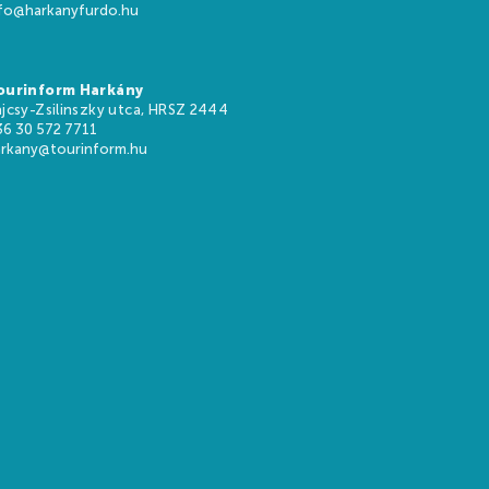
nfo@harkanyfurdo.hu
ourinform Harkány
jcsy-Zsilinszky utca, HRSZ 2444
36 30 572 7711
HU
EN
DE
arkany@tourinform.hu