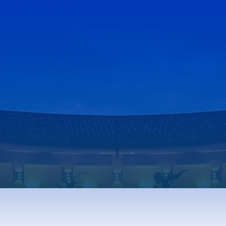
Gyógyfürdő
S
Gyógyfürdő
S
Gyógyvíz
M
knak
Harka Vízivilág
K
Gyógykezelések
K