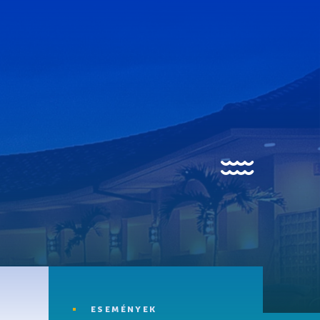
trandfürdő
trandfürdő
edencék
isgyermek úszás
ikapcsolódási lehetőségek
ESEMÉNYEK