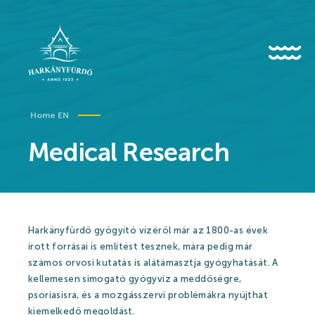
HU
EN
Home EN
Medical Research
About us
History
Harkányfürdő gyógyító vízéről már az 1800-as évek
News
írott forrásai is említést tesznek, mára pedig már
számos orvosi kutatás is alátámasztja gyógyhatását. A
Events
kellemesen simogató gyógyvíz a meddőségre,
Gallery
psoriasisra, és a mozgásszervi problémákra nyújthat
kiemelkedő megoldást.