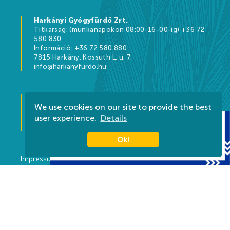
Harkányi Gyógyfürdő Zrt.
Titkárság: (munkanapokon 08:00-16-00-ig) +36 72
580 830
Információ: +36 72 580 880
7815 Harkány, Kossuth L. u. 7.
info@harkanyfurdo.hu
Tourinform Harkány
We use cookies on our site to provide the best
Bajcsy-Zsilinszky utca, HRSZ 2444
user experience.
Details
+36 30 572 7711
harkany@tourinform.hu
Ok!
Impressum
Privacy
Contact
Rules