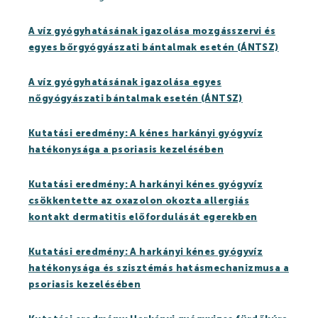
Partners
A víz gyógyhatásának igazolása mozgásszervi és
egyes bőrgyógyászati bántalmak esetén (ÁNTSZ)
Thermal Spa
A víz gyógyhatásának igazolása egyes
nőgyógyászati bántalmak esetén (ÁNTSZ)
Thermal Spa
Kutatási eredmény: A kénes harkányi gyógyvíz
Thermal Water
hatékonysága a psoriasis kezelésében
Medical treatments
Kutatási eredmény: A harkányi kénes gyógyvíz
csökkentette az oxazolon okozta allergiás
Spa Cosmetics
kontakt dermatitis előfordulását egerekben
Medical Research
Kutatási eredmény: A harkányi kénes gyógyvíz
Wellness&Spa
hatékonysága és szisztémás hatásmechanizmusa a
psoriasis kezelésében
Open-air Bath