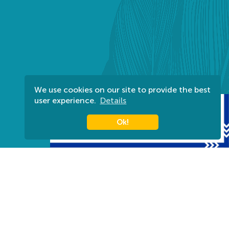
We use cookies on our site to provide the best
user experience.
Details
Ok!
Harkányi Gyógyfürdő Zrt.
Titkárság: (munkanapokon 08:00-16-00-ig) +36 72
580 830
Információ: +36 72 580 880
7815 Harkány, Kossuth L. u. 7.