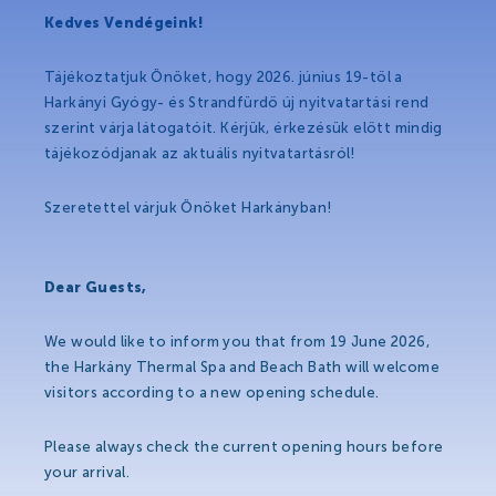
Partners
Kedves Vendégeink!
Tájékoztatjuk Önöket, hogy 2026. június 19-től a
Thermal Spa
Harkányi Gyógy- és Strandfürdő új nyitvatartási rend
szerint várja látogatóit. Kérjük, érkezésük előtt mindig
tájékozódjanak az aktuális nyitvatartásról!
Thermal Spa
Szeretettel várjuk Önöket Harkányban!
Thermal Water
Medical treatments
Dear Guests,
Spa Cosmetics
We would like to inform you that from 19 June 2026,
Medical Research
the Harkány Thermal Spa and Beach Bath will welcome
visitors according to a new opening schedule.
Wellness&Spa
Please always check the current opening hours before
your arrival.
Open-air Bath