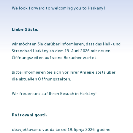
We look forward to welcoming you to Harkány!
Open-air Bath
Liebe Gäste,
Pools
wir möchten Sie darüber informieren, dass das Heil- und
Leisure Activities
Strandbad Harkány ab dem 19. Juni 2026 mit neuen
Öffnungszeiten auf seine Besucher wartet.
Prices
Bitte informieren Sie sich vor Ihrer Anreise stets über
die aktuellen Öffnungszeiten.
Wir freuen uns auf Ihren Besuch in Harkány!
Open-air Bath Prices 2026
Thermal Spa and Waterword Prices-2026
Poštovani gosti,
Accommodation
obavještavamo vas da će od 19. lipnja 2026. godine