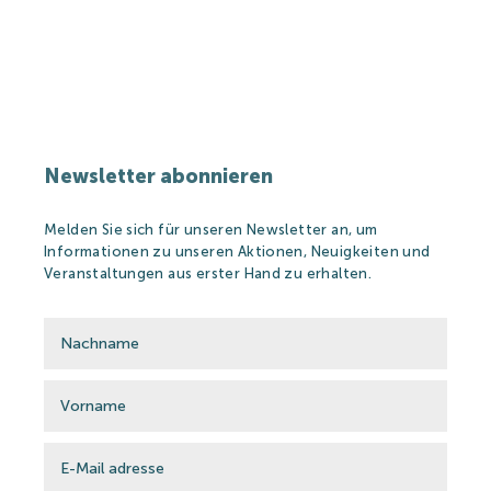
Partners
Heilbad
Newsletter abonnieren
Heilbad
Heilwasser
Melden Sie sich für unseren Newsletter an, um
Informationen zu unseren Aktionen, Neuigkeiten und
Heilbehandlungen
Veranstaltungen aus erster Hand zu erhalten.
Wellness&Spa
Thermal Produkte
Strandbad