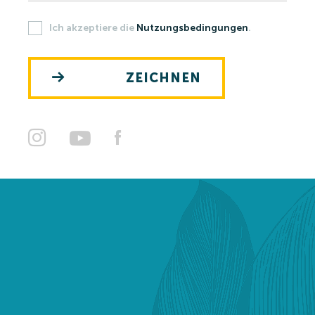
Ich akzeptiere die
Nutzungsbedingungen
.
Strandbad
Becken
ZEICHNEN
Erholungsaktivitäten
Preise
Strandbad Preise 2026
Heilbad und Wasserwelt Preise 2026
Unterkunft