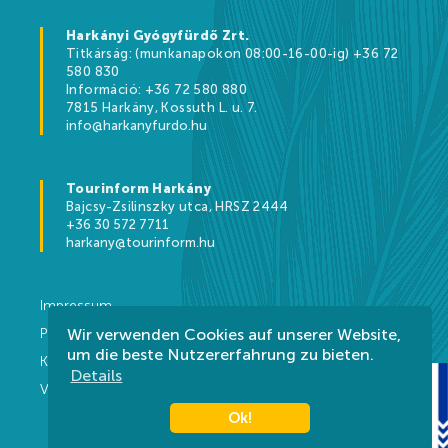
Harkányi Gyógyfürdő Zrt.
Titkárság: (munkanapokon 08:00-16-00-ig) +36 72
580 830
Információ: +36 72 580 880
7815 Harkány, Kossuth L. u. 7.
info@harkanyfurdo.hu
Tourinform Harkány
Bajcsy-Zsilinszky utca, HRSZ 2444
+36 30 572 7711
harkany@tourinform.hu
Impressum
Wir verwenden Cookies auf unserer Website,
Privacy DE
um die beste Nutzererfahrung zu bieten.
Kontakt
Details
Vorschriften
Ok!