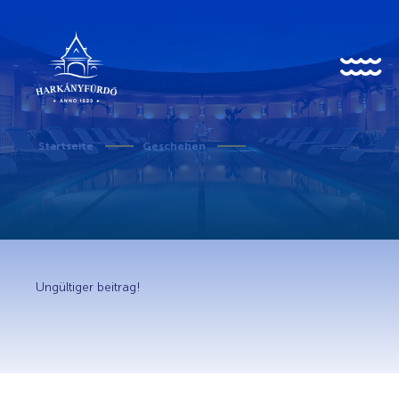
HU
EN
DE
Startseite
Geschehen
Über uns
Geschichte
Ungültiger beitrag!
Nachrichten
Geschehen
Galerie