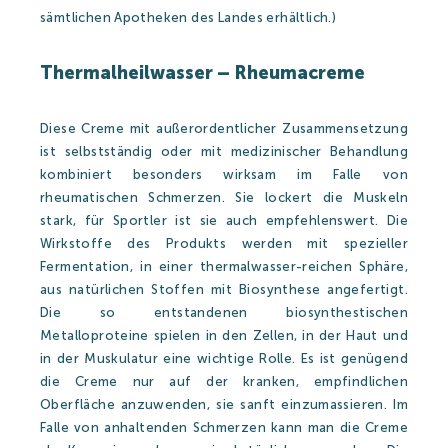
Partners
sämtlichen Apotheken des Landes erhältlich.)
Thermalheilwasser – Rheumacreme
Heilbad
Diese Creme mit außerordentlicher Zusammensetzung
ist selbstständig oder mit medizinischer Behandlung
Heilbad
kombiniert besonders wirksam im Falle von
rheumatischen Schmerzen. Sie lockert die Muskeln
Heilwasser
stark, für Sportler ist sie auch empfehlenswert. Die
Wirkstoffe des Produkts werden mit spezieller
Heilbehandlungen
Fermentation, in einer thermalwasser-reichen Sphäre,
Wellness&Spa
aus natürlichen Stoffen mit Biosynthese angefertigt.
Die so entstandenen biosynthestischen
Thermal Produkte
Metalloproteine spielen in den Zellen, in der Haut und
in der Muskulatur eine wichtige Rolle. Es ist genügend
die Creme nur auf der kranken, empfindlichen
Strandbad
Oberfläche anzuwenden, sie sanft einzumassieren. Im
Falle von anhaltenden Schmerzen kann man die Creme