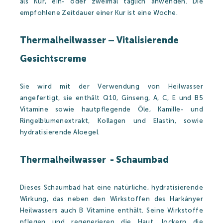
als Kur, ein- oder zweimal täglich anwenden. Die
empfohlene Zeitdauer einer Kur ist eine Woche.
Strandbad
Thermalheilwasser – Vitalisierende
Becken
Gesichtscreme
Erholungsaktivitäten
Sie wird mit der Verwendung von Heilwasser
Preise
angefertigt, sie enthält Q10, Ginseng, A, C, E und B5
Vitamine sowie hautpflegende Öle, Kamille- und
Ringelblumenextrakt, Kollagen und Elastin, sowie
hydratisierende Aloegel.
Strandbad Preise 2026
Thermalheilwasser - Schaumbad
Heilbad und Wasserwelt Preise 2026
Unterkunft
Dieses Schaumbad hat eine natürliche, hydratisierende
Wirkung, das neben den Wirkstoffen des Harkányer
Heilwassers auch B Vitamine enthält. Seine Wirkstoffe
pflegen und regenerieren die Haut, lockern die