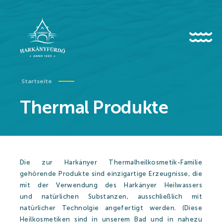
HU
EN
DE
Startseite
Thermal Produkte
Über uns
Geschichte
Die zur Harkányer Thermalheilkosmetik-Familie
Nachrichten
gehörende Produkte sind einzigartige Erzeugnisse, die
mit der Verwendung des Harkányer Heilwassers
Geschehen
und natürlichen Substanzen, ausschließlich mit
Galerie
natürlicher Technolgie angefertigt werden. (Diese
Heilkosmetiken sind in unserem Bad und in nahezu