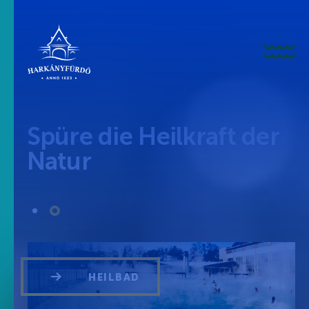
HU
EN
DE
Spüre die Heilkraft der
Über uns
Natur
Geschichte
Nachrichten
Geschehen
HEILBAD
Galerie