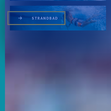
Partners
STRANDBAD
Heilbad
Heilbad
Heilwasser
Heilbehandlungen
Wellness&Spa
Thermal Produkte
Strandbad