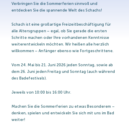
Verbringen Sie die Sommerferien sinnvoll und
entdecken Sie die spannende Welt des Schachs!
Strandbad
Becken
Schach ist eine großartige Freizeitbeschäftigung für
alle Altersgruppen – egal, ob Sie gerade die ersten
Erholungsaktivitäten
Schritte machen oder Ihre vorhandenen Kenntnisse
weiterentwickeln möchten. Wir heißen alle herzlich
willkommen – Anfänger ebenso wie Fortgeschrittene.
Preise
Vom 24. Mai bis 21. Juni 2026 jeden Sonntag, sowie ab
dem 26. Juni jeden Freitag und Sonntag (auch während
des Badefestivals).
Strandbad Preise 2026
Heilbad und Wasserwelt Preise 2026
Jeweils von 10:00 bis 16:00 Uhr.
Unterkunft
Machen Sie die Sommerferien zu etwas Besonderem –
denken, spielen und entwickeln Sie sich mit uns im Bad
weiter!