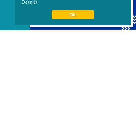
Details
Ok!
Harkányi Gyógyfürdő Zrt.
Titkárság: (munkanapokon 08:00-16-00-ig) +36 72
580 830
Információ: +36 72 580 880
7815 Harkány, Kossuth L. u. 7.
info@harkanyfurdo.hu
Tourinform Harkány
Bajcsy-Zsilinszky utca, HRSZ 2444
+36 30 572 7711
harkany@tourinform.hu
Impressum
Privacy DE