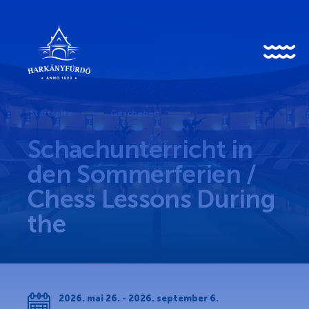
HU
EN
DE
Startseite
Geschehen
Schachunterricht in
Über uns
den Sommerferien /
Chess Lessons During
Geschichte
the
Nachrichten
Geschehen
Galerie
2026. mai 26. - 2026. september 6.