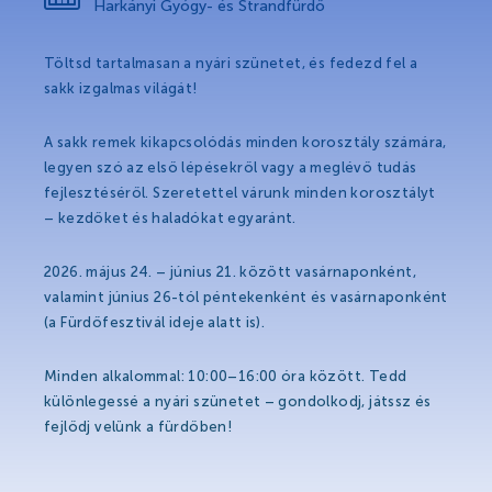
Partners
Harkányi Gyógy- és Strandfürdő
Töltsd tartalmasan a nyári szünetet, és fedezd fel a
Heilbad
sakk izgalmas világát!
A sakk remek kikapcsolódás minden korosztály számára,
legyen szó az első lépésekről vagy a meglévő tudás
Heilbad
fejlesztéséről. Szeretettel várunk minden korosztályt
– kezdőket és haladókat egyaránt.
Heilwasser
Heilbehandlungen
2026. május 24. – június 21. között vasárnaponként,
valamint június 26-tól péntekenként és vasárnaponként
Wellness&Spa
(a Fürdőfesztivál ideje alatt is).
Thermal Produkte
Minden alkalommal: 10:00–16:00 óra között. Tedd
különlegessé a nyári szünetet – gondolkodj, játssz és
fejlődj velünk a fürdőben!
Strandbad