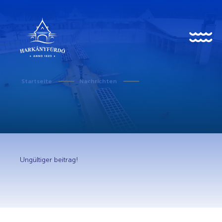
HU
EN
DE
Startseite
Nachrichten
Über uns
Geschichte
Ungültiger beitrag!
Nachrichten
Geschehen
Galerie