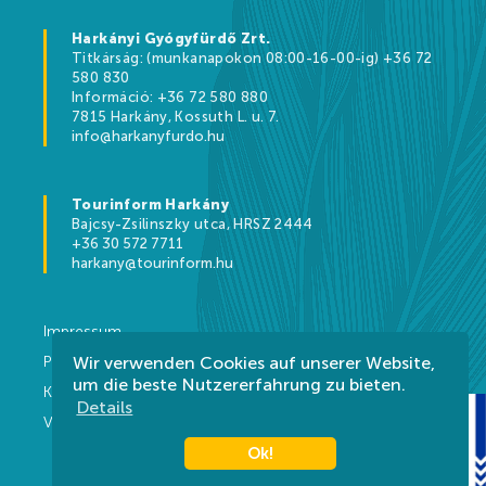
Harkányi Gyógyfürdő Zrt.
Titkárság: (munkanapokon 08:00-16-00-ig) +36 72
580 830
Információ: +36 72 580 880
7815 Harkány, Kossuth L. u. 7.
info@harkanyfurdo.hu
Tourinform Harkány
Bajcsy-Zsilinszky utca, HRSZ 2444
+36 30 572 7711
harkany@tourinform.hu
Impressum
Wir verwenden Cookies auf unserer Website,
Privacy DE
um die beste Nutzererfahrung zu bieten.
Kontakt
Details
Vorschriften
Ok!