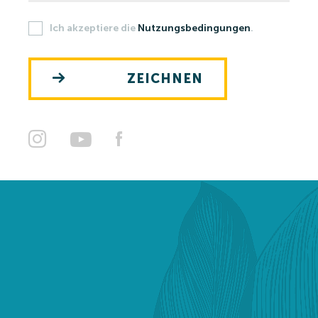
Ich akzeptiere die
Nutzungsbedingungen
.
Strandbad
Becken
ZEICHNEN
Erholungsaktivitäten
Preise
Strandbad Preise 2026
Heilbad und Wasserwelt Preise 2026
Unterkunft