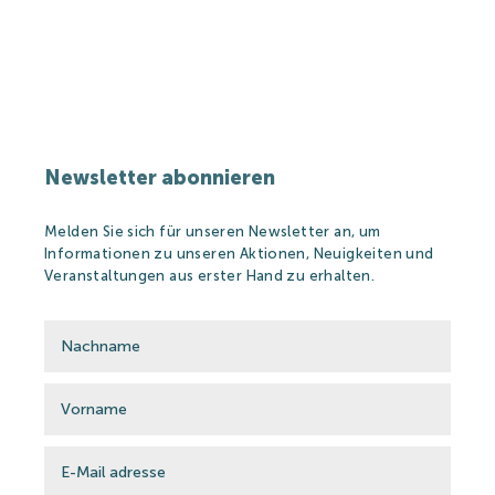
Partners
Heilbad
Newsletter abonnieren
Heilbad
Heilwasser
Melden Sie sich für unseren Newsletter an, um
Informationen zu unseren Aktionen, Neuigkeiten und
Heilbehandlungen
Veranstaltungen aus erster Hand zu erhalten.
Wellness&Spa
Thermal Produkte
Strandbad